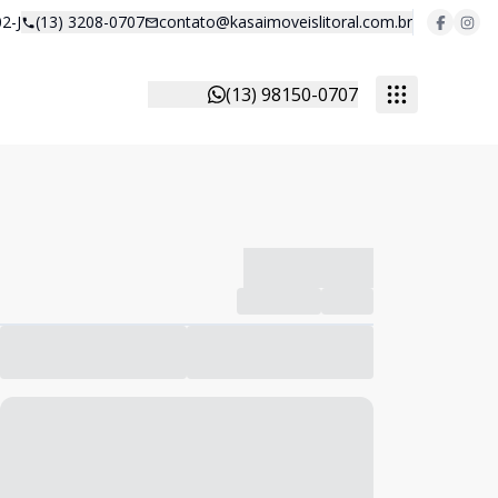
2-J
(13) 3208-0707
contato@kasaimoveislitoral.com.br
(13) 98150-0707
-------------
Compartilhar
Favorito