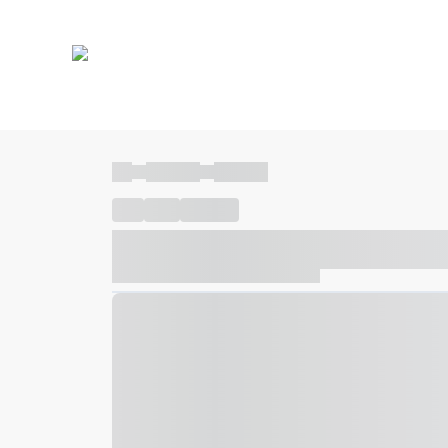
----
----- -----
----- -----
----
-----
---- ------
----- ----- -- ------ ---- ---- -- ---
----- ----- -- ------ ----- ----- -- ------