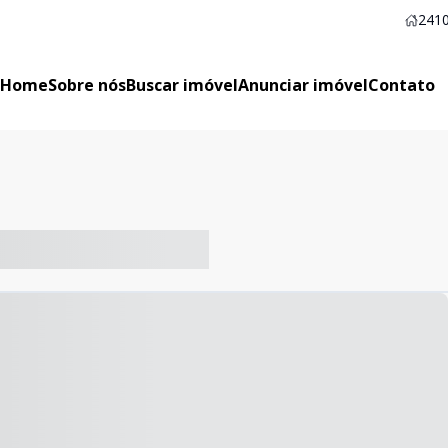
2410
Home
Sobre nós
Buscar imóvel
Anunciar imóvel
Contato
-- ----- ----- --- ------