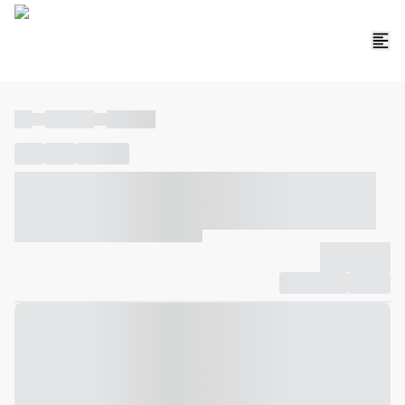
----
----- -----
----- -----
----
-----
---- ------
----- ----- -- ------ ---- ---- -- ----- ----- -----
--- ------
----- ----- -- ------ ----- ----- -- ------
-------------
Compartilhar
Favorito