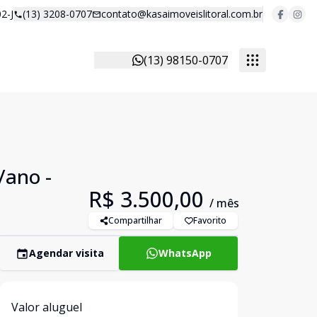
2-J
(13) 3208-0707
contato@kasaimoveislitoral.com.br
(13) 98150-0707
/ano -
R$ 3.500,00
/ mês
Compartilhar
Favorito
Agendar visita
WhatsApp
Valor aluguel