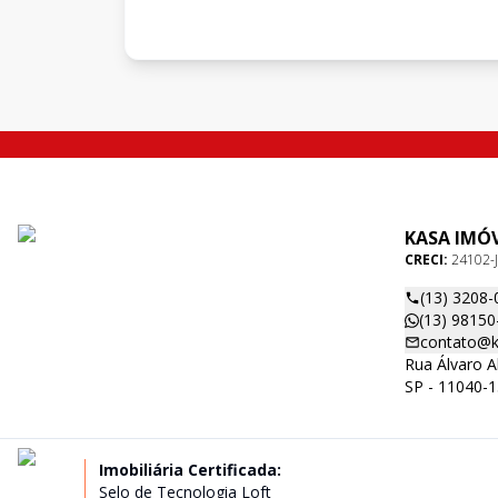
KASA IMÓV
CRECI:
24102-J
(13) 3208-
(13) 98150
contato@ka
Rua Álvaro A
SP - 11040-
Imobiliária Certificada:
Selo de Tecnologia Loft