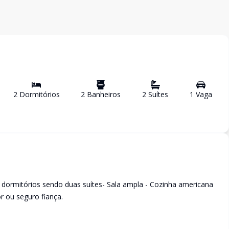
2
Dormitório
s
2
Banheiro
s
2
Suíte
s
1
Vaga
2 dormitórios sendo duas suítes- Sala ampla - Cozinha americana
 ou seguro fiança.