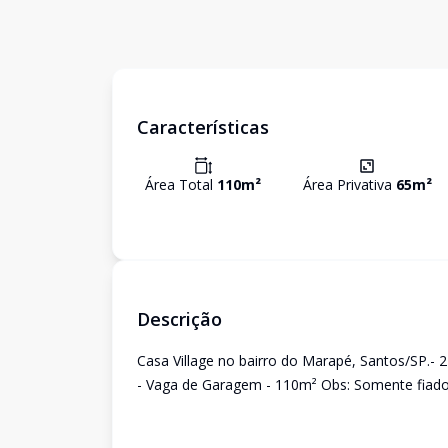
Características
Área Total
110
m²
Área Privativa
65
m²
Descrição
Casa Village no bairro do Marapé, Santos/SP.- 
- Vaga de Garagem - 110m² Obs: Somente fiador