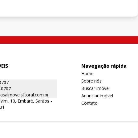
EIS
Navegação rápida
Home
Sobre nós
0707
Buscar imóvel
-0707
saimoveislitoral.com.br
Anunciar imóvel
lvim, 10, Embaré, Santos -
Contato
131