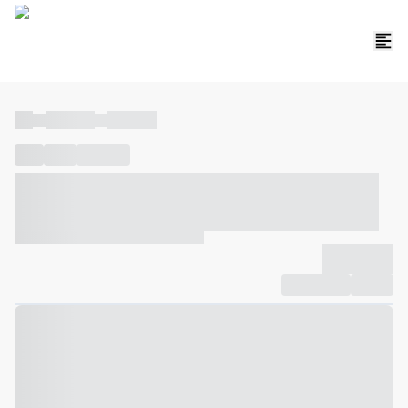
----
----- -----
----- -----
----
-----
---- ------
----- ----- -- ------ ---- ---- -- ----- ----- -----
--- ------
----- ----- -- ------ ----- ----- -- ------
-------------
Compartilhar
Favorito