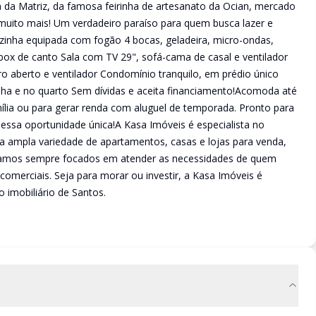
 da Matriz, da famosa feirinha de artesanato da Ocian, mercado
e muito mais! Um verdadeiro paraíso para quem busca lazer e
ozinha equipada com fogão 4 bocas, geladeira, micro-ondas,
box de canto Sala com TV 29", sofá-cama de casal e ventilador
o aberto e ventilador Condomínio tranquilo, em prédio único
nha e no quarto Sem dívidas e aceita financiamento!Acomoda até
amília ou para gerar renda com aluguel de temporada. Pronto para
e essa oportunidade única!A Kasa Imóveis é especialista no
 ampla variedade de apartamentos, casas e lojas para venda,
stamos sempre focados em atender as necessidades de quem
comerciais. Seja para morar ou investir, a Kasa Imóveis é
 imobiliário de Santos.