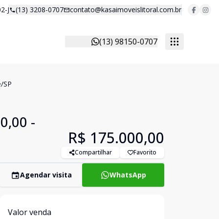
2-J
(13) 3208-0707
contato@kasaimoveislitoral.com.br
(13) 98150-0707
e/SP
0,00 -
R$ 175.000,00
Compartilhar
Favorito
Agendar visita
WhatsApp
Valor venda