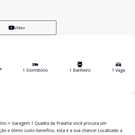
Vídeo
²
1
Dormitório
1
Banheiro
1
Vaga
tório + Garagem 1 Quadra da Praia!Se você procura um
ão e ótimo custo-benefício, esta é a sua chance! Localizado a