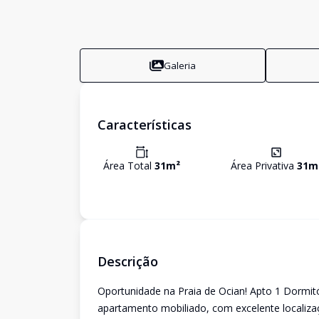
Galeria
Características
Área Total
31
m²
Área Privativa
31
m
Descrição
Oportunidade na Praia de Ocian! Apto 1 Dormi
apartamento mobiliado, com excelente localizaç