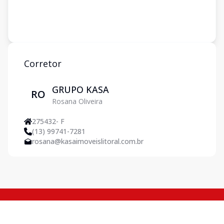
Corretor
GRUPO KASA
RO
Rosana Oliveira
275432- F
(13) 99741-7281
rosana@kasaimoveislitoral.com.br