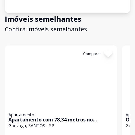
Imóveis semelhantes
Confira imóveis semelhantes
Cód:
11154
Comparar
Có
Apartamento
Apa
Apartamento com 78,34 metros no
Opo
Gonzaga, predio de 5 andares com
Gon
Gonzaga, SANTOS - SP
Gonz
garagem privativa