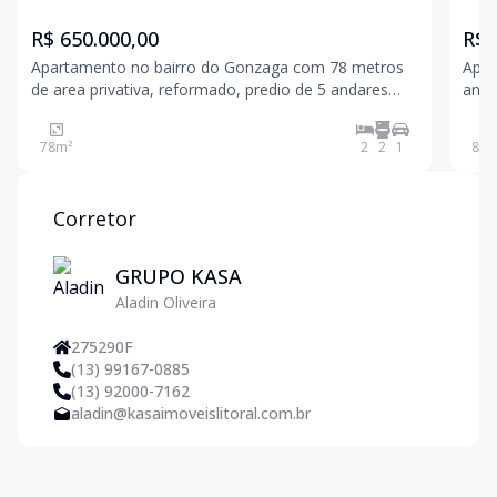
R$ 650.000,00
R$ 
Apartamento no bairro do Gonzaga com 78 metros
Apar
de area privativa, reformado, predio de 5 andares
andar
com elevador e garagem privativa, contendo dois
priv
quartos, sala para 2 ambientes, banheiro social,
cidade. Destaques do imóvel: - 2
78
m²
2
2
1
87
m
cozinha, area de serviço e dependencia de
1 su
empregada, 3 quadra
Corretor
GRUPO KASA
Aladin Oliveira
275290F
(13) 99167-0885
(13) 92000-7162
aladin@kasaimoveislitoral.com.br