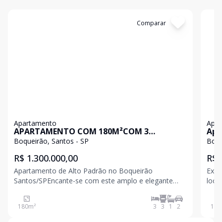
Cód:
AP10765
Comparar
Có
Apartamento
Apa
APARTAMENTO COM 180M²COM 3
Apa
DORMITÓRIOS , 2 VAGAS DEMARCADAS NO
144
Boqueirão, Santos - SP
Boqu
BOQUEIRÃO EM SANTOS
San
R$ 1.300.000,00
R$ 
Apartamento de Alto Padrão no Boqueirão
Exce
Santos/SPEncante-se com este amplo e elegante
loca
apartamento, oferecendo 180 m² de área útil
Boqu
projetados para garantir conforto, praticidade e
idea
180
m²
3
3
1
2
144
sofisticação.Possui 03 dormitórios, sendo 1 suíte
excelente 
com closet, garantindo pr
dorm